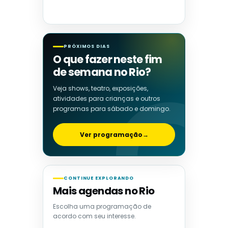
PRÓXIMOS DIAS
O que fazer neste fim
de semana no Rio?
Veja shows, teatro, exposições,
atividades para crianças e outros
programas para sábado e domingo.
Ver programação
→
CONTINUE EXPLORANDO
Mais agendas no Rio
Escolha uma programação de
acordo com seu interesse.