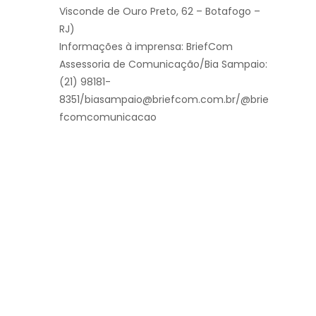
Visconde de Ouro Preto, 62 – Botafogo –
RJ)
Informações à imprensa: BriefCom
Assessoria de Comunicação/Bia Sampaio:
(21) 98181-
8351/biasampaio@briefcom.com.br/@brie
fcomcomunicacao