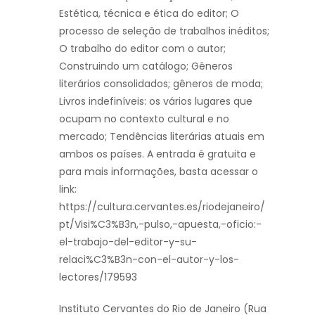
Estética, técnica e ética do editor; O
processo de seleção de trabalhos inéditos;
O trabalho do editor com o autor;
Construindo um catálogo; Gêneros
literários consolidados; gêneros de moda;
Livros indefiníveis: os vários lugares que
ocupam no contexto cultural e no
mercado; Tendências literárias atuais em
ambos os países. A entrada é gratuita e
para mais informações, basta acessar o
link:
https://cultura.cervantes.es/riodejaneiro/
pt/Visi%C3%B3n,-pulso,-apuesta,-oficio:-
el-trabajo-del-editor-y-su-
relaci%C3%B3n-con-el-autor-y-los-
lectores/179593
Instituto Cervantes do Rio de Janeiro (Rua