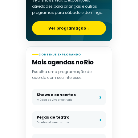
Veja shows, teatro, exposições,
atividades para crianças e outros
programas para sábado e domingo.
Ver programação
→
CONTINUE EXPLORANDO
Mais agendas no Rio
Escolha uma programação de
acordo com seu interesse.
Shows e concertos
Música ao vivo e festivais
Peças de teatro
Espetáculos em cartaz