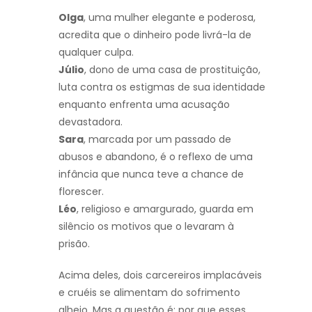
Olga
, uma mulher elegante e poderosa,
acredita que o dinheiro pode livrá-la de
qualquer culpa.
Júlio
, dono de uma casa de prostituição,
luta contra os estigmas de sua identidade
enquanto enfrenta uma acusação
devastadora.
Sara
, marcada por um passado de
abusos e abandono, é o reflexo de uma
infância que nunca teve a chance de
florescer.
Léo
, religioso e amargurado, guarda em
silêncio os motivos que o levaram à
prisão.
Acima deles, dois carcereiros implacáveis
e cruéis se alimentam do sofrimento
alheio. Mas a questão é: por que esses