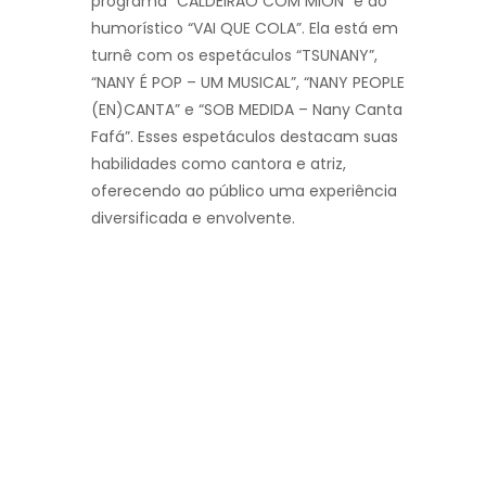
programa “CALDEIRÃO COM MION” e do
humorístico “VAI QUE COLA”. Ela está em
turnê com os espetáculos “TSUNANY”,
“NANY É POP – UM MUSICAL”, “NANY PEOPLE
(EN)CANTA” e “SOB MEDIDA – Nany Canta
Fafá”. Esses espetáculos destacam suas
habilidades como cantora e atriz,
oferecendo ao público uma experiência
diversificada e envolvente.