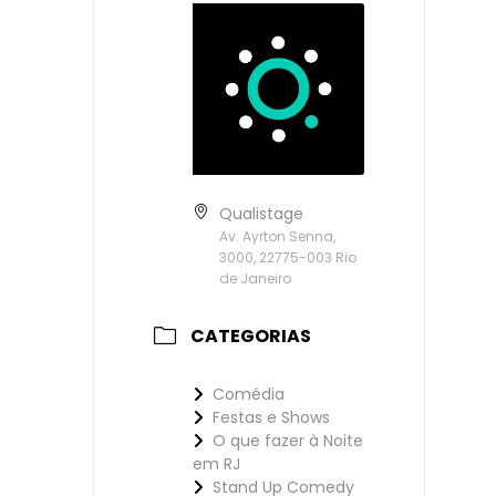
Qualistage
Av. Ayrton Senna,
3000, 22775-003 Rio
de Janeiro
CATEGORIAS
Comédia
Festas e Shows
O que fazer à Noite
em RJ
Stand Up Comedy