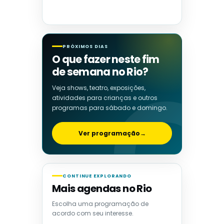
PRÓXIMOS DIAS
O que fazer neste fim
de semana no Rio?
Veja shows, teatro, exposições,
atividades para crianças e outros
programas para sábado e domingo.
Ver programação
→
CONTINUE EXPLORANDO
Mais agendas no Rio
Escolha uma programação de
acordo com seu interesse.