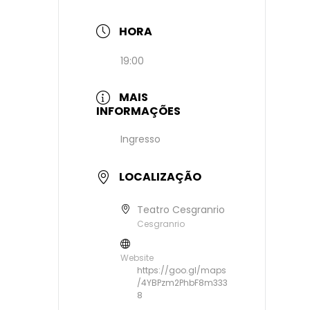
HORA
19:00
MAIS
INFORMAÇÕES
Ingresso
LOCALIZAÇÃO
Teatro Cesgranrio
Cesgranrio
Website
https://goo.gl/maps
/4YBPzm2PhbF8m333
8