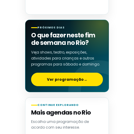
PRÓXIMOS DIAS
O que fazer neste fim
de semana no Rio?
Veja shows, teatro, exposições,
atividades para crianças e outros
programas para sábado e domingo.
Ver programação
→
CONTINUE EXPLORANDO
Mais agendas no Rio
Escolha uma programação de
acordo com seu interesse.