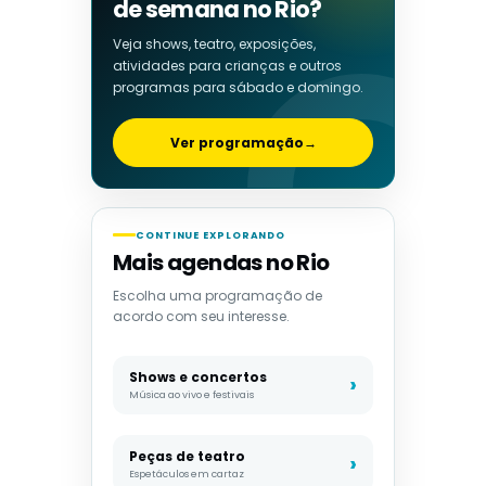
de semana no Rio?
Veja shows, teatro, exposições,
atividades para crianças e outros
programas para sábado e domingo.
Ver programação
→
CONTINUE EXPLORANDO
Mais agendas no Rio
Escolha uma programação de
acordo com seu interesse.
Shows e concertos
Música ao vivo e festivais
Peças de teatro
Espetáculos em cartaz