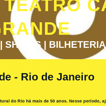
 TEATRO C
GRANDE
| SHOWS | BILHETERIA
e - Rio de Janeiro
ltural do Rio há mais de 50 anos. Nesse período, a