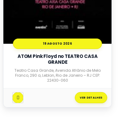
19 AGOSTO 2026
ATOM Pink Floyd no TEATRO CASA
GRANDE
Teatro Casa Grande, Avenida Afrânio de Melo
Franco, 290 a, Leblon, Rio de Janeiro – RJ CEP:
22430-060
VER DETALHES