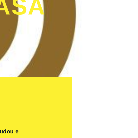
ASA
judou e