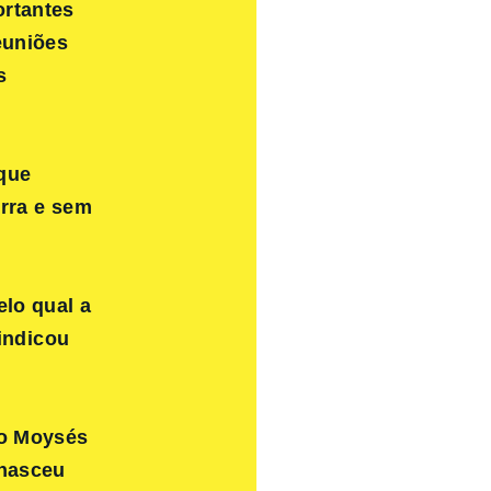
ortantes
euniões
s
que
erra e sem
elo qual a
indicou
io Moysés
 nasceu