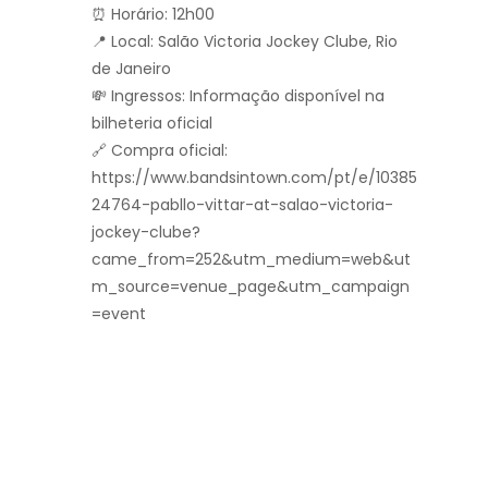
⏰ Horário: 12h00
📍 Local: Salão Victoria Jockey Clube, Rio
de Janeiro
💸 Ingressos: Informação disponível na
bilheteria oficial
🔗 Compra oficial:
https://www.bandsintown.com/pt/e/10385
24764-pabllo-vittar-at-salao-victoria-
jockey-clube?
came_from=252&utm_medium=web&ut
m_source=venue_page&utm_campaign
=event