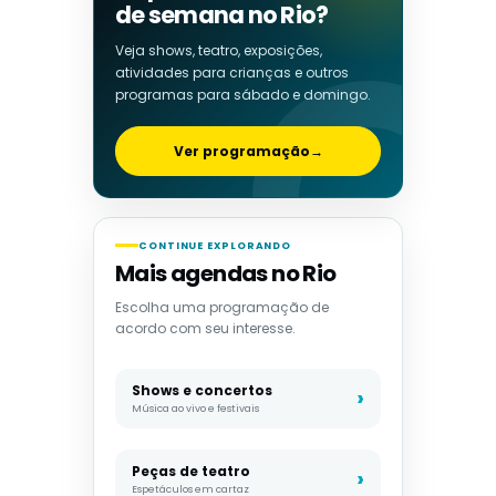
de semana no Rio?
Veja shows, teatro, exposições,
atividades para crianças e outros
programas para sábado e domingo.
Ver programação
→
CONTINUE EXPLORANDO
Mais agendas no Rio
Escolha uma programação de
acordo com seu interesse.
Shows e concertos
Música ao vivo e festivais
Peças de teatro
Espetáculos em cartaz