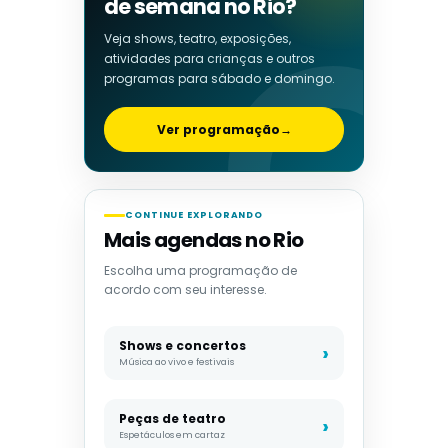
de semana no Rio?
Veja shows, teatro, exposições,
atividades para crianças e outros
programas para sábado e domingo.
Ver programação
→
CONTINUE EXPLORANDO
Mais agendas no Rio
Escolha uma programação de
acordo com seu interesse.
Shows e concertos
Música ao vivo e festivais
Peças de teatro
Espetáculos em cartaz