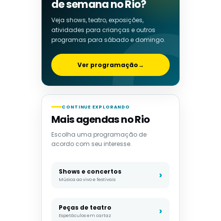
de semana no Rio?
Veja shows, teatro, exposições,
atividades para crianças e outros
programas para sábado e domingo.
Ver programação
→
CONTINUE EXPLORANDO
Mais agendas no Rio
Escolha uma programação de
acordo com seu interesse.
Shows e concertos
Música ao vivo e festivais
Peças de teatro
Espetáculos em cartaz