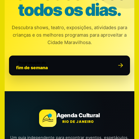
todos os dias.
Descubra shows, teatro, exposições, atividades para
crianças e os melhores programas para aproveitar a
Cidade Maravilhosa.
Programação do
fim de semana
Agenda Cultural
RIO DE JANEIRO
Um guia independente para encontrar eventos, espetáculos,