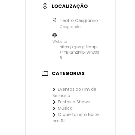
LOCALIZAÇÃO
Teatro Cesgranrio
Cesgranrio
Website
https://goo.gl/maps
/4YBPzm2PhbF8m333
8
CATEGORIAS
Eventos ao Fim de
Semana
Festas e Shows
Música
O que fazer à Noite
em RJ