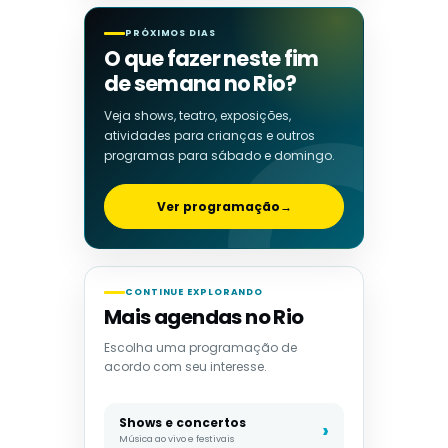
PRÓXIMOS DIAS
O que fazer neste fim
de semana no Rio?
Veja shows, teatro, exposições,
atividades para crianças e outros
programas para sábado e domingo.
Ver programação
→
CONTINUE EXPLORANDO
Mais agendas no Rio
Escolha uma programação de
acordo com seu interesse.
Shows e concertos
Música ao vivo e festivais