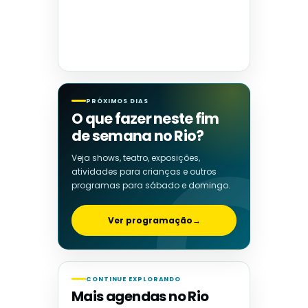
PRÓXIMOS DIAS
O que fazer neste fim
de semana no Rio?
Veja shows, teatro, exposições,
atividades para crianças e outros
programas para sábado e domingo.
Ver programação
→
CONTINUE EXPLORANDO
Mais agendas no Rio