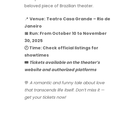
beloved piece of Brazilian theater.
📍
Venue:
Teatro Casa Grande – Rio de
Janeiro
📅 Run: From October 10 to November
30, 2025
🕗 Time: Check official listings for
showtimes
🎟️
Tickets available on the theater’s
website and authorized platforms
💬
A romantic and funny tale about love
that transcends life itself. Don’t miss it —
get your tickets now!