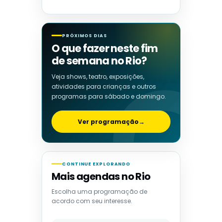
PRÓXIMOS DIAS
O que fazer neste fim
de semana no Rio?
Veja shows, teatro, exposições,
atividades para crianças e outros
programas para sábado e domingo.
Ver programação
→
CONTINUE EXPLORANDO
Mais agendas no Rio
Escolha uma programação de
acordo com seu interesse.