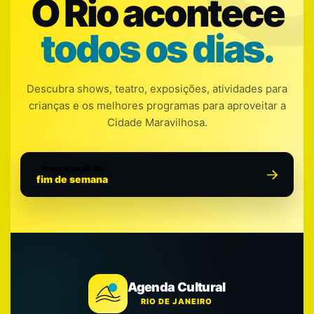
O Rio acontece
todos os dias.
Descubra shows, teatro, exposições, atividades para
crianças e os melhores programas para aproveitar a
Cidade Maravilhosa.
Programação do
fim de semana
Agenda Cultural
RIO DE JANEIRO