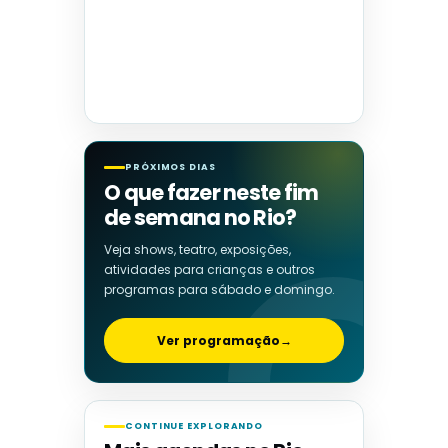
PRÓXIMOS DIAS
O que fazer neste fim
de semana no Rio?
Veja shows, teatro, exposições,
atividades para crianças e outros
programas para sábado e domingo.
Ver programação
→
CONTINUE EXPLORANDO