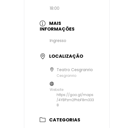
18:00
MAIS
INFORMAÇÕES
Ingresso
LOCALIZAÇÃO
Teatro Cesgranrio
Cesgranrio
Website
https://goo.gl/maps
/4YBPzm2PhbF8m333
8
CATEGORIAS