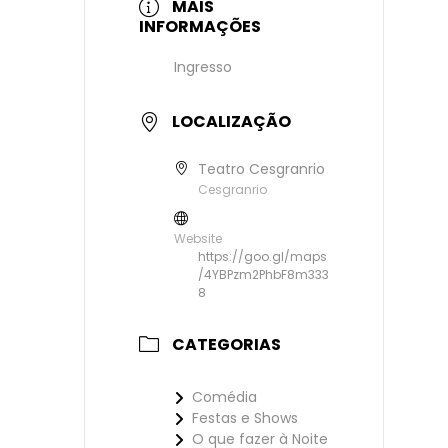
MAIS
INFORMAÇÕES
Ingresso
LOCALIZAÇÃO
Teatro Cesgranrio
Cesgranrio
Website
https://goo.gl/maps
/4YBPzm2PhbF8m333
8
CATEGORIAS
Comédia
Festas e Shows
O que fazer à Noite