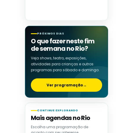
PRÓXIMOS DIAS
O que fazer neste fim
de semana no Rio?
Veja shows, teatro, exposições,
atividades para crianças e outros
programas para sábado e domingo.
Ver programação
→
CONTINUE EXPLORANDO
Mais agendas no Rio
Escolha uma programação de
acordo com seu interesse.