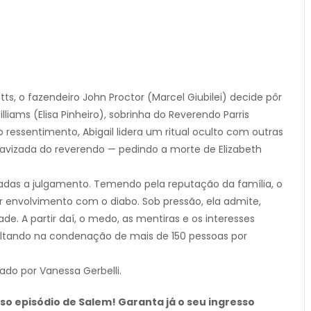
s, o fazendeiro John Proctor (Marcel Giubilei) decide pôr
ams (Elisa Pinheiro), sobrinha do Reverendo Parris
 ressentimento, Abigail lidera um ritual oculto com outras
ravizada do reverendo — pedindo a morte de Elizabeth
levadas a julgamento. Temendo pela reputação da família, o
ar envolvimento com o diabo. Sob pressão, ela admite,
A partir daí, o medo, as mentiras e os interesses
sultando na condenação de mais de 150 pessoas por
ado por Vanessa Gerbelli.
o episódio de Salem! Garanta já o seu ingresso