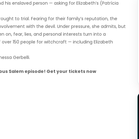
his enslaved person — asking for Elizabeth’s (Patrícia
rought to trial. Fearing for their family’s reputation, the
involvement with the devil. Under pressure, she admits, but
, fear, lies, and personal interests turn into a
 over 150 people for witchcraft — including Elizabeth
nessa Gerbelli.
mous Salem episode! Get your tickets now