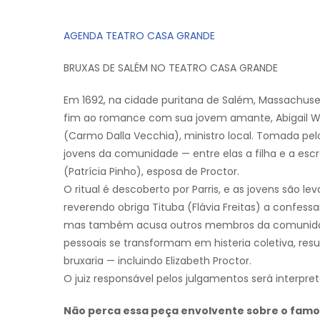
AGENDA TEATRO CASA GRANDE
BRUXAS DE SALÉM NO TEATRO CASA GRANDE
Em 1692, na cidade puritana de Salém, Massachusett
fim ao romance com sua jovem amante, Abigail Willi
(Carmo Dalla Vecchia), ministro local. Tomada pelo
jovens da comunidade — entre elas a filha e a esc
(Patrícia Pinho), esposa de Proctor.
O ritual é descoberto por Parris, e as jovens são 
reverendo obriga Tituba (Flávia Freitas) a confess
mas também acusa outros membros da comunidade. 
pessoais se transformam em histeria coletiva, re
bruxaria — incluindo Elizabeth Proctor.
O juiz responsável pelos julgamentos será interpret
Não perca essa peça envolvente sobre o famos