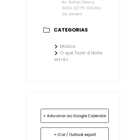
Av. Ayrton Senna,
3000, 22775-003 Rio
de Janeiro
CATEGORIAS
Música
O que fazer à Noite
em RJ
+ Adicionar ao Google Calendar
+ iCal / Outlook export