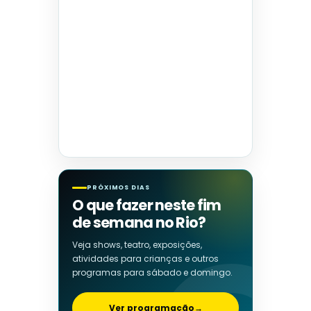
PRÓXIMOS DIAS
O que fazer neste fim
de semana no Rio?
Veja shows, teatro, exposições,
atividades para crianças e outros
programas para sábado e domingo.
Ver programação
→