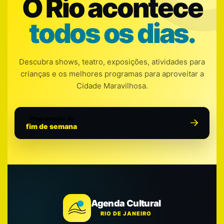
O Rio acontece
todos os dias.
Descubra shows, teatro, exposições, atividades para
crianças e os melhores programas para aproveitar a
Cidade Maravilhosa.
Programação do
fim de semana
Agenda Cultural
RIO DE JANEIRO