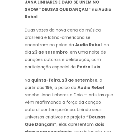
JANA LINHARES E DAIO SE UNEM NO
SHOW “DEUSAS QUE DANÇAM” na Audio
Rebel
Duas vozes da nova cena da música
brasileira e latino-americana se
encontram no palco da
Audio Rebel
, no
dia
23 de setembro
, em uma noite de
canções autorais e celebração, com
participação especial de
Pedro Luís
.
Na
quinta-feira, 23 de setembro
, a
partir das
19h
, o palco da
Audio Rebel
recebe Jana Linhares e Daio — artistas que
vêm reafirmando a força da canção
autoral contemporânea. Unindo seus
universos criativos no projeto
“Deusas
Que Dançam”
, elas apresentam
dois
shows em sequência
, sem intervalo, em