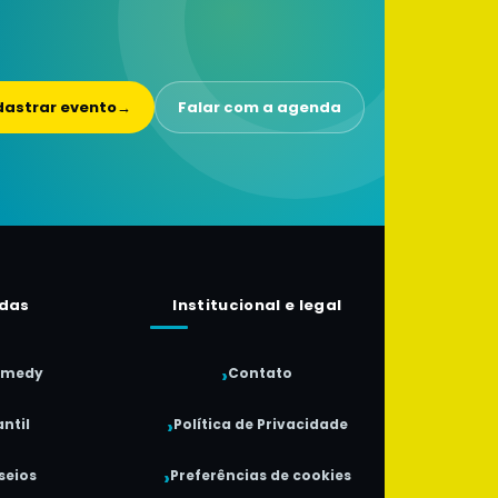
astrar evento
→
Falar com a agenda
das
Institucional e legal
omedy
Contato
ntil
Política de Privacidade
seios
Preferências de cookies