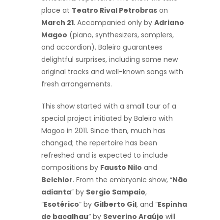
place at
Teatro Rival Petrobras
on
March 21
. Accompanied only by
Adriano
Magoo
(piano, synthesizers, samplers,
and accordion), Baleiro guarantees
delightful surprises, including some new
original tracks and well-known songs with
fresh arrangements.
This show started with a small tour of a
special project initiated by Baleiro with
Magoo in 2011. Since then, much has
changed; the repertoire has been
refreshed and is expected to include
compositions by
Fausto Nilo
and
Belchior
. From the embryonic show, “
Não
adianta
” by
Sergio Sampaio
,
“
Esotérico
” by
Gilberto Gil
, and “
Espinha
de bacalhau
” by
Severino Araújo
will