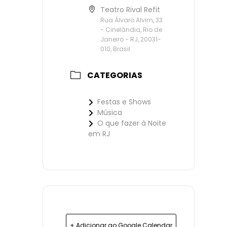
Teatro Rival Refit
Rua Álvaro Alvim, 33
- Cinelândia, Rio de
Janeiro - RJ, 20031-
010, Brasil
CATEGORIAS
Festas e Shows
Música
O que fazer à Noite
em RJ
+ Adicionar ao Google Calendar