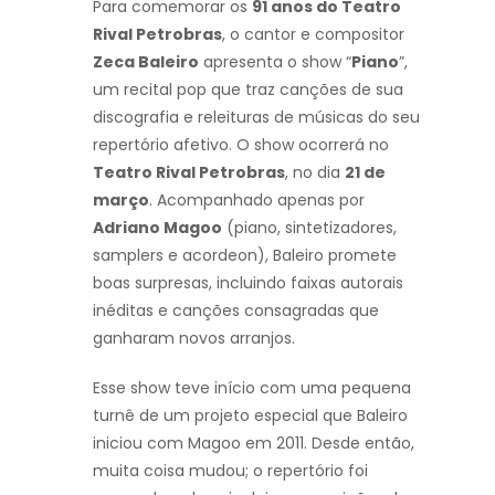
Para comemorar os
91 anos do Teatro
Rival Petrobras
, o cantor e compositor
Zeca Baleiro
apresenta o show “
Piano
”,
um recital pop que traz canções de sua
discografia e releituras de músicas do seu
repertório afetivo. O show ocorrerá no
Teatro Rival Petrobras
, no dia
21 de
março
. Acompanhado apenas por
Adriano Magoo
(piano, sintetizadores,
samplers e acordeon), Baleiro promete
boas surpresas, incluindo faixas autorais
inéditas e canções consagradas que
ganharam novos arranjos.
Esse show teve início com uma pequena
turnê de um projeto especial que Baleiro
iniciou com Magoo em 2011. Desde então,
muita coisa mudou; o repertório foi