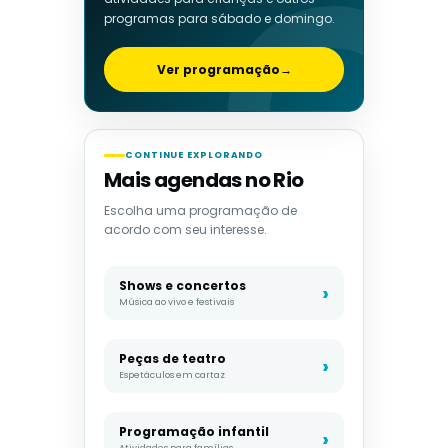
programas para sábado e domingo.
Ver programação
→
CONTINUE EXPLORANDO
Mais agendas no Rio
Escolha uma programação de
acordo com seu interesse.
Shows e concertos
Música ao vivo e festivais
Peças de teatro
Espetáculos em cartaz
Programação infantil