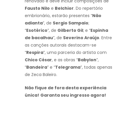
renovado e deve incluir composições de
Fausto Nilo
e
Belchior
. Do repertório
embrionário, estarão presentes “
Não
adianta
”, de
Sergio Sampaio
;
“
Esotérico
”, de
Gilberto Gil
; e “
Espinha
de bacalhau
”, de
Severino Araújo
. Entre
as canções autorais destacam-se
“
Respira
”, uma parceria do artista com
Chico César
, e as obras “
Babylon
”,
“
Bandeira
” e “
Telegrama
”, todas apenas
de Zeca Baleiro.
Não fique de fora desta experiência
única!
Garanta seu ingresso agora!