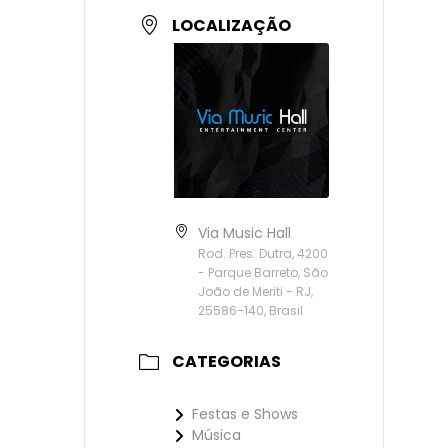
LOCALIZAÇÃO
Via Music Hall
Rod. Pres. Dutra, 4200
- Parque Barreto, São
João de Meriti - RJ,
25586-140, Brasil
CATEGORIAS
Festas e Shows
Música