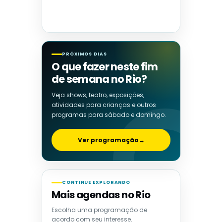
PRÓXIMOS DIAS
O que fazer neste fim
de semana no Rio?
Veja shows, teatro, exposições,
atividades para crianças e outros
programas para sábado e domingo.
Ver programação
→
CONTINUE EXPLORANDO
Mais agendas no Rio
Escolha uma programação de
acordo com seu interesse.