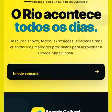
AGENDA CULTURAL RIO DE JANEIRO
O Rio acontece
todos os dias.
Descubra shows, teatro, exposições, atividades para
crianças e os melhores programas para aproveitar a
Cidade Maravilhosa.
Programação do
fim de semana
Agenda Cultural