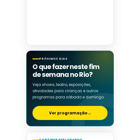
PRÓXIMOS DIAS
O que fazer neste fim
de semana no Rio?
Veja shows, teatro, exposições,
atividades para crianças e outros
programas para sábado e domingo.
Ver programação
→
CONTINUE EXPLORANDO