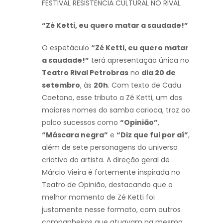
FESTIVAL RESISTÊNCIA CULTURAL NO RIVAL
“Zé Ketti, eu quero matar a saudade!”
O espetáculo
“Zé Ketti, eu quero matar
a saudade!”
terá apresentação única no
Teatro Rival Petrobras
no
dia 20 de
setembro
, às
20h
. Com texto de Cadu
Caetano, esse tributo a Zé Ketti, um dos
maiores nomes do samba carioca, traz ao
palco sucessos como
“Opinião”
,
“Máscara negra”
e
“Diz que fui por aí”
,
além de sete personagens do universo
criativo do artista. A direção geral de
Márcio Vieira é fortemente inspirada no
Teatro de Opinião, destacando que o
melhor momento de Zé Ketti foi
justamente nesse formato, com outros
companheiros que atuavam na mesma