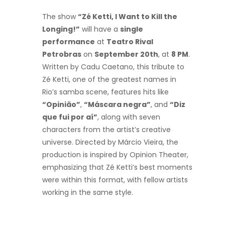
The show
“Zé Ketti, I Want to Kill the
Longing!”
will have a
single
performance
at
Teatro Rival
Petrobras
on
September 20th
, at
8 PM
.
Written by Cadu Caetano, this tribute to
Zé Ketti, one of the greatest names in
Rio’s samba scene, features hits like
“Opinião”
,
“Máscara negra”
, and
“Diz
que fui por aí”
, along with seven
characters from the artist’s creative
universe. Directed by Márcio Vieira, the
production is inspired by Opinion Theater,
emphasizing that Zé Ketti’s best moments
were within this format, with fellow artists
working in the same style.