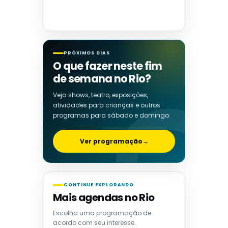
PRÓXIMOS DIAS
O que fazer neste fim
de semana no Rio?
Veja shows, teatro, exposições,
atividades para crianças e outros
programas para sábado e domingo.
Ver programação
→
CONTINUE EXPLORANDO
Mais agendas no Rio
Escolha uma programação de
acordo com seu interesse.