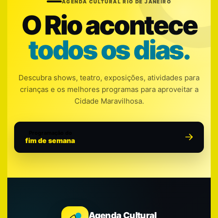
AGENDA CULTURAL RIO DE JANEIRO
O Rio acontece
todos os dias.
Descubra shows, teatro, exposições, atividades para
crianças e os melhores programas para aproveitar a
Cidade Maravilhosa.
Programação do
fim de semana
Agenda Cultural