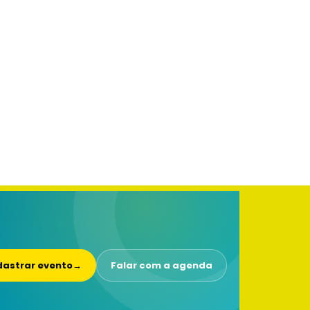
astrar evento
→
Falar com a agenda