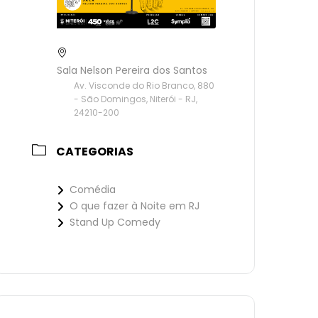
Sala Nelson Pereira dos Santos
Av. Visconde do Rio Branco, 880
- São Domingos, Niterói - RJ,
24210-200
CATEGORIAS
Comédia
O que fazer à Noite em RJ
Stand Up Comedy