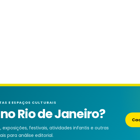
TAS E ESPAÇOS CULTURAIS
o Rio de Janeiro?
Cad
exposições, festivais, atividades infantis e outras
is para análise editorial.