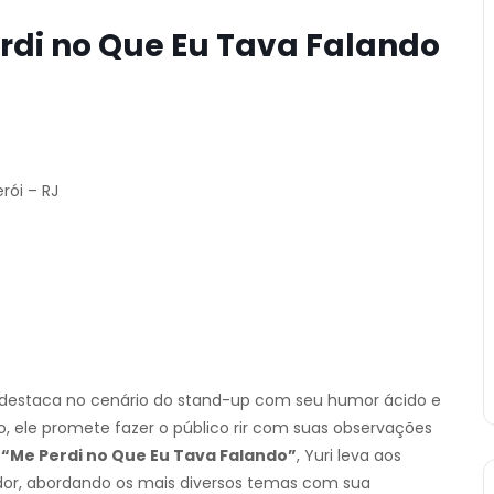
rdi no Que Eu Tava Falando
rói – RJ
 destaca no cenário do stand-up com seu humor ácido e
ro, ele promete fazer o público rir com suas observações
w
“Me Perdi no Que Eu Tava Falando”
, Yuri leva aos
dor, abordando os mais diversos temas com sua