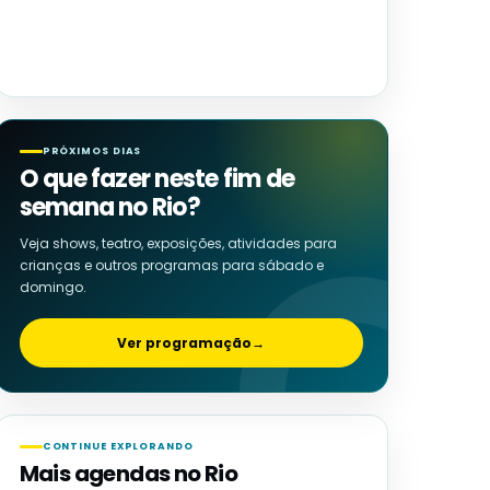
PRÓXIMOS DIAS
O que fazer neste fim de
semana no Rio?
Veja shows, teatro, exposições, atividades para
crianças e outros programas para sábado e
domingo.
Ver programação
→
CONTINUE EXPLORANDO
Mais agendas no Rio