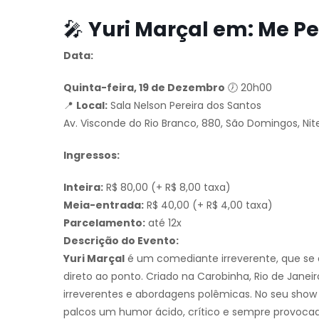
🎤
Yuri Marçal em: Me Pe
Data:
Quinta-feira, 19 de Dezembro
🕖 20h00
📍
Local:
Sala Nelson Pereira dos Santos
Av. Visconde do Rio Branco, 880, São Domingos, Nite
Ingressos:
Inteira:
R$ 80,00 (+ R$ 8,00 taxa)
Meia-entrada:
R$ 40,00 (+ R$ 4,00 taxa)
Parcelamento:
até 12x
Descrição do Evento:
Yuri Marçal
é um comediante irreverente, que se
direto ao ponto. Criado na Carobinha, Rio de Janei
irreverentes e abordagens polêmicas. No seu sho
palcos um humor ácido, crítico e sempre provoca