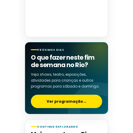
PRÓXIMOS DIAS
O que fazer neste fim
de semana no Rio?
Veja shows, teatro, exposições,
atividades para crianças e outros
programas para sábado e domingo.
Ver programação
→
CONTINUE EXPLORANDO