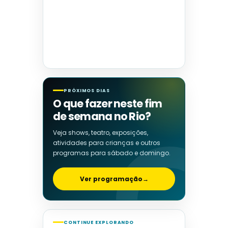
PRÓXIMOS DIAS
O que fazer neste fim
de semana no Rio?
Veja shows, teatro, exposições,
atividades para crianças e outros
programas para sábado e domingo.
Ver programação
→
CONTINUE EXPLORANDO