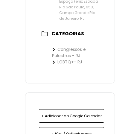
Espaço Fenix Estrada
Rio São Paulo, 650,
Campo Grande Rio
de Janeiro, RJ
CATEGORIAS
Congressos e
Palestras - RJ
LGBTQ+- RJ
+ Adicionar ao Google Calendar
+ iCal / Outlook export