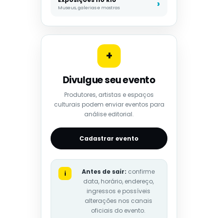
Museus, galerias e mostras
+
Divulgue seu evento
Produtores, artistas e espaços
culturais podem enviar eventos para
análise editorial.
Cadastrar evento
Antes de sair:
confirme
i
data, horário, endereço,
ingressos e possíveis
alterações nos canais
oficiais do evento.