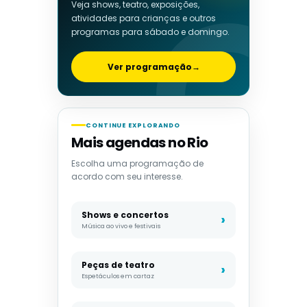
Veja shows, teatro, exposições,
atividades para crianças e outros
programas para sábado e domingo.
Ver programação
→
CONTINUE EXPLORANDO
Mais agendas no Rio
Escolha uma programação de
acordo com seu interesse.
Shows e concertos
Música ao vivo e festivais
Peças de teatro
Espetáculos em cartaz