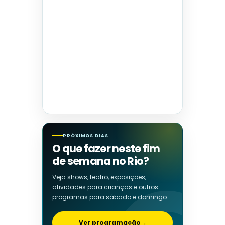
PRÓXIMOS DIAS
O que fazer neste fim
de semana no Rio?
Veja shows, teatro, exposições,
atividades para crianças e outros
programas para sábado e domingo.
Ver programação
→