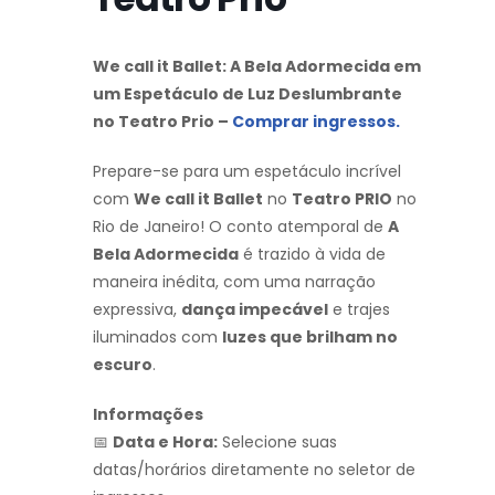
We call it Ballet: A Bela Adormecida em
um Espetáculo de Luz Deslumbrante
no Teatro Prio –
Comprar ingressos.
Prepare-se para um espetáculo incrível
com
We call it Ballet
no
Teatro PRIO
no
Rio de Janeiro! O conto atemporal de
A
Bela Adormecida
é trazido à vida de
maneira inédita, com uma narração
expressiva,
dança impecável
e trajes
iluminados com
luzes que brilham no
escuro
.
Informações
📅
Data e Hora:
Selecione suas
datas/horários diretamente no seletor de