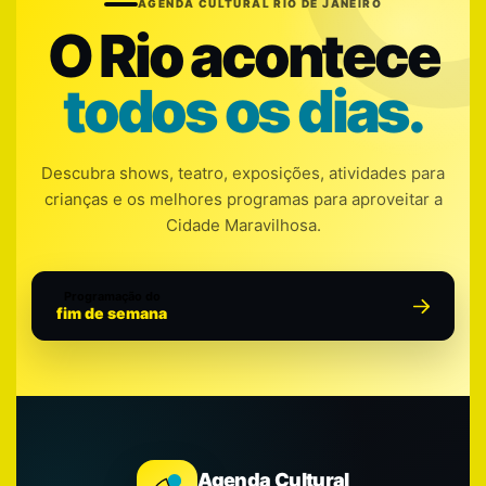
AGENDA CULTURAL RIO DE JANEIRO
O Rio acontece
todos os dias.
Descubra shows, teatro, exposições, atividades para
crianças e os melhores programas para aproveitar a
Cidade Maravilhosa.
Programação do
fim de semana
Agenda Cultural