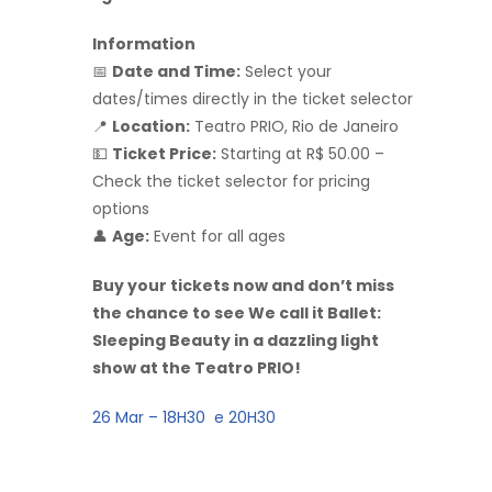
Information
📅
Date and Time:
Select your
dates/times directly in the ticket selector
📍
Location:
Teatro PRIO, Rio de Janeiro
💵
Ticket Price:
Starting at R$ 50.00 –
Check the ticket selector for pricing
options
👤
Age:
Event for all ages
Buy your tickets now and don’t miss
the chance to see We call it Ballet:
Sleeping Beauty in a dazzling light
show at the Teatro PRIO!
26 Mar – 18H30 e 20H30