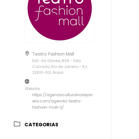
Teatro Fashion Mall
Estr. da Gávea, 899 - São
Conrado, Rio de Janeiro - RJ,
22610-001, Brasil
Website
https://agendaculturalriodejan
eiro.com/agenda-teatro-
fashion-mall-rj/
CATEGORIAS