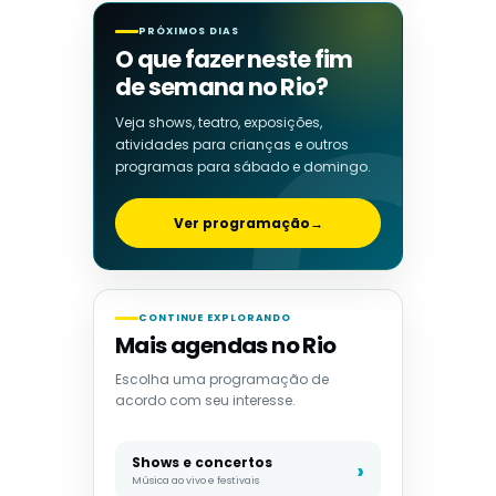
PRÓXIMOS DIAS
O que fazer neste fim
de semana no Rio?
Veja shows, teatro, exposições,
atividades para crianças e outros
programas para sábado e domingo.
Ver programação
→
CONTINUE EXPLORANDO
Mais agendas no Rio
Escolha uma programação de
acordo com seu interesse.
Shows e concertos
Música ao vivo e festivais