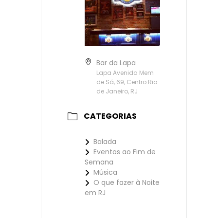
Bar da Lapa
Lapa Avenida Mem
de Sá, 69, Centro Rio
de Janeiro, RJ
CATEGORIAS
Balada
Eventos ao Fim de
Semana
Música
O que fazer à Noite
em RJ