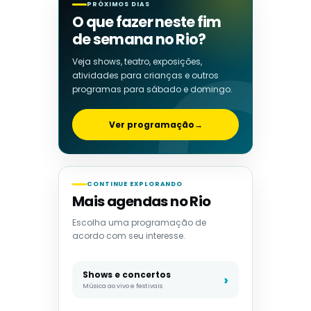
PRÓXIMOS DIAS
O que fazer neste fim
de semana no Rio?
Veja shows, teatro, exposições,
atividades para crianças e outros
programas para sábado e domingo.
Ver programação
→
CONTINUE EXPLORANDO
Mais agendas no Rio
Escolha uma programação de
acordo com seu interesse.
Shows e concertos
Música ao vivo e festivais