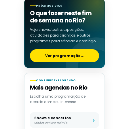
PRÓXIMOS DIAS
O que fazer neste fim
de semana no Rio?
Veja shows, teatro, exposições,
atividades para crianças e outros
programas para sábado e domingo.
Ver programação
→
CONTINUE EXPLORANDO
Mais agendas no Rio
Escolha uma programação de
acordo com seu interesse.
Shows e concertos
Música ao vivo e festivais