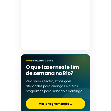
PRÓXIMOS DIAS
O que fazer neste fim
de semana no Rio?
Veja shows, teatro, exposições,
atividades para crianças e outros
programas para sábado e domingo.
Ver programação
→