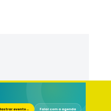
astrar evento
→
Falar com a agenda