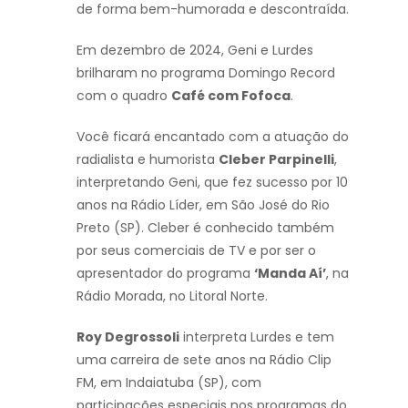
de forma bem-humorada e descontraída.
Em dezembro de 2024, Geni e Lurdes
brilharam no programa Domingo Record
com o quadro
Café com Fofoca
.
Você ficará encantado com a atuação do
radialista e humorista
Cleber Parpinelli
,
interpretando Geni, que fez sucesso por 10
anos na Rádio Líder, em São José do Rio
Preto (SP). Cleber é conhecido também
por seus comerciais de TV e por ser o
apresentador do programa
‘Manda Aí’
, na
Rádio Morada, no Litoral Norte.
Roy Degrossoli
interpreta Lurdes e tem
uma carreira de sete anos na Rádio Clip
FM, em Indaiatuba (SP), com
participações especiais nos programas do