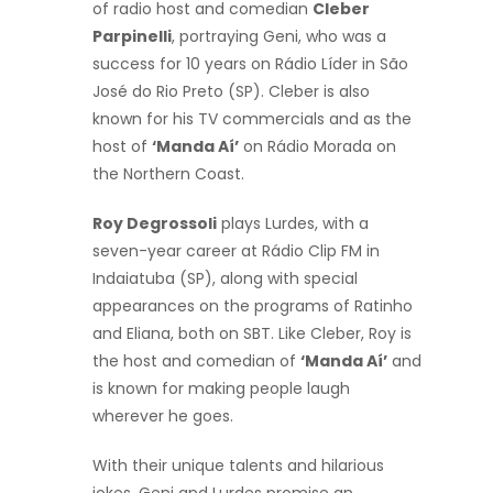
of radio host and comedian
Cleber
Parpinelli
, portraying Geni, who was a
success for 10 years on Rádio Líder in São
José do Rio Preto (SP). Cleber is also
known for his TV commercials and as the
host of
‘Manda Aí’
on Rádio Morada on
the Northern Coast.
Roy Degrossoli
plays Lurdes, with a
seven-year career at Rádio Clip FM in
Indaiatuba (SP), along with special
appearances on the programs of Ratinho
and Eliana, both on SBT. Like Cleber, Roy is
the host and comedian of
‘Manda Aí’
and
is known for making people laugh
wherever he goes.
With their unique talents and hilarious
jokes, Geni and Lurdes promise an