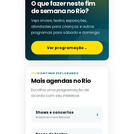
O que fazer neste fim
de semana no Rio?
Veja shows, teatro, exposições,
atividades para crianças e outros
programas para sábado e domingo.
Ver programação
→
CONTINUE EXPLORANDO
Mais agendas no Rio
Escolha uma programação de
acordo com seu interesse.
Shows e concertos
Música ao vivo e festivais