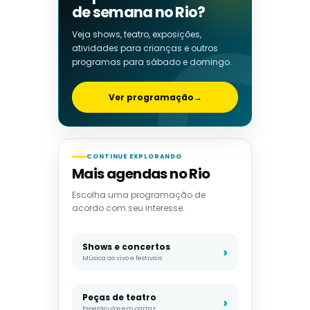
de semana no Rio?
Veja shows, teatro, exposições,
atividades para crianças e outros
programas para sábado e domingo.
Ver programação
→
CONTINUE EXPLORANDO
Mais agendas no Rio
Escolha uma programação de
acordo com seu interesse.
Shows e concertos
Música ao vivo e festivais
Peças de teatro
Espetáculos em cartaz