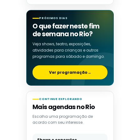
PRÓXIMOS DIAS
O que fazer neste fim
de semana no Rio?
Veja shows, teatro, exposições,
atividades para crianças e outros
programas para sábado e domingo.
Ver programação
→
CONTINUE EXPLORANDO
Mais agendas no Rio
Escolha uma programação de
acordo com seu interesse.
Shows e concertos