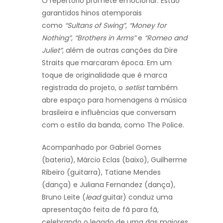
O repertório promete emocionar. Estão
garantidos hinos atemporais
como
“Sultans of Swing”
,
“Money for
Nothing”
,
“Brothers in Arms”
e
“Romeo and
Juliet”
, além de outras canções da Dire
Straits que marcaram época. Em um
toque de originalidade que é marca
registrada do projeto, o
setlist
também
abre espaço para homenagens à música
brasileira e influências que conversam
com o estilo da banda, como The Police.
Acompanhado por Gabriel Gomes
(bateria), Márcio Eclas (baixo), Guilherme
Ribeiro (guitarra), Tatiane Mendes
(dança) e Juliana Fernandez (dança),
Bruno Leite (
lead
guitar) conduz uma
apresentação feita de fã para fã,
celebrando o legado de uma das maiores