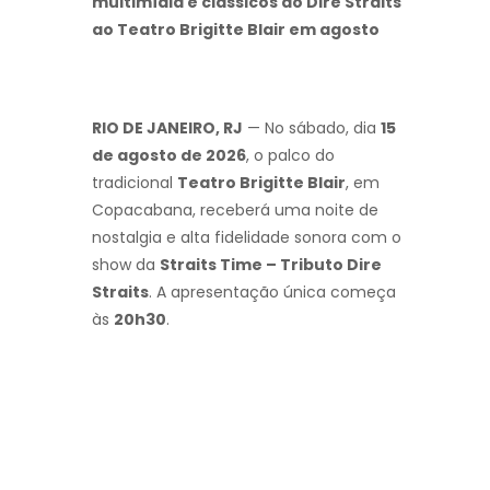
multimídia e clássicos do Dire Straits
ao Teatro Brigitte Blair em agosto
RIO DE JANEIRO, RJ
— No sábado, dia
15
de agosto de 2026
, o palco do
tradicional
Teatro Brigitte Blair
, em
Copacabana, receberá uma noite de
nostalgia e alta fidelidade sonora com o
show da
Straits Time – Tributo Dire
Straits
. A apresentação única começa
às
20h30
.