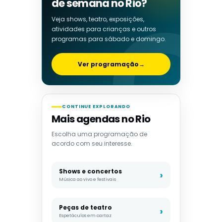
de semana no Rio?
Veja shows, teatro, exposições,
atividades para crianças e outros
programas para sábado e domingo.
Ver programação
→
CONTINUE EXPLORANDO
Mais agendas no Rio
Escolha uma programação de
acordo com seu interesse.
Shows e concertos
Música ao vivo e festivais
Peças de teatro
Espetáculos em cartaz