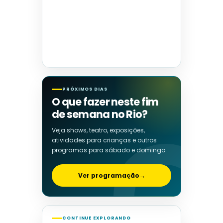
PRÓXIMOS DIAS
O que fazer neste fim
de semana no Rio?
Veja shows, teatro, exposições,
atividades para crianças e outros
programas para sábado e domingo.
Ver programação
→
CONTINUE EXPLORANDO