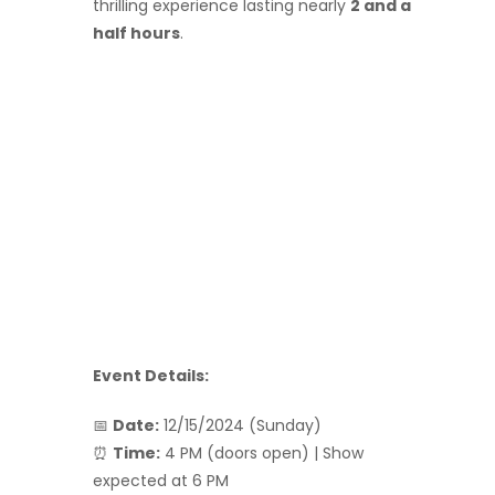
thrilling experience lasting nearly
2 and a
half hours
.
Event Details:
📅
Date:
12/15/2024 (Sunday)
⏰
Time:
4 PM (doors open) | Show
expected at 6 PM