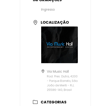
Ingresso
LOCALIZAÇÃO
Via Music Hall
Rod. Pres. Dutra, 4200
- Parque Barreto, São
João de Meriti - RJ,
25586-140, Brasil
CATEGORIAS