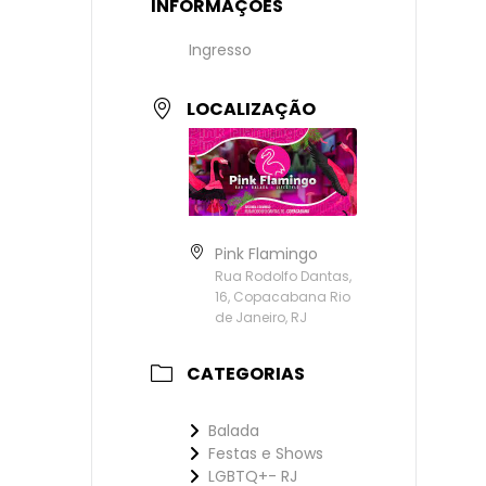
INFORMAÇÕES
Ingresso
LOCALIZAÇÃO
Pink Flamingo
Rua Rodolfo Dantas,
16, Copacabana Rio
de Janeiro, RJ
CATEGORIAS
Balada
Festas e Shows
LGBTQ+- RJ