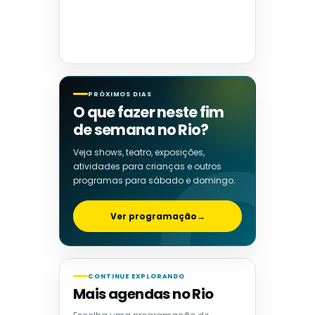
PRÓXIMOS DIAS
O que fazer neste fim
de semana no Rio?
Veja shows, teatro, exposições,
atividades para crianças e outros
programas para sábado e domingo.
Ver programação
→
CONTINUE EXPLORANDO
Mais agendas no Rio