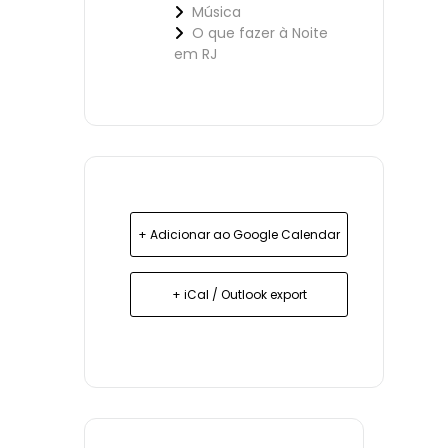
Música
O que fazer à Noite
em RJ
+ Adicionar ao Google Calendar
+ iCal / Outlook export