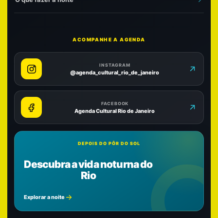
ACOMPANHE A AGENDA
INSTAGRAM
@agenda_cultural_rio_de_janeiro
FACEBOOK
Agenda Cultural Rio de Janeiro
DEPOIS DO PÔR DO SOL
Descubra a vida noturna do
Rio
Explorar a noite