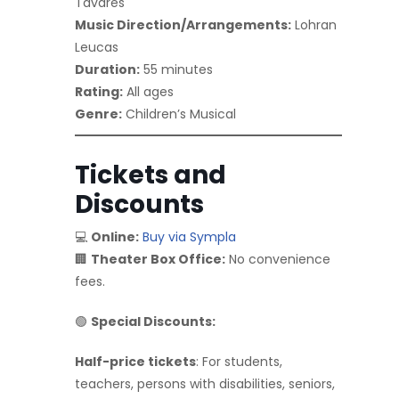
Tavares
Music Direction/Arrangements:
Lohran
Leucas
Duration:
55 minutes
Rating:
All ages
Genre:
Children’s Musical
Tickets and
Discounts
💻
Online:
Buy via Sympla
🏢
Theater Box Office:
No convenience
fees.
🟢
Special Discounts:
Half-price tickets
: For students,
teachers, persons with disabilities, seniors,