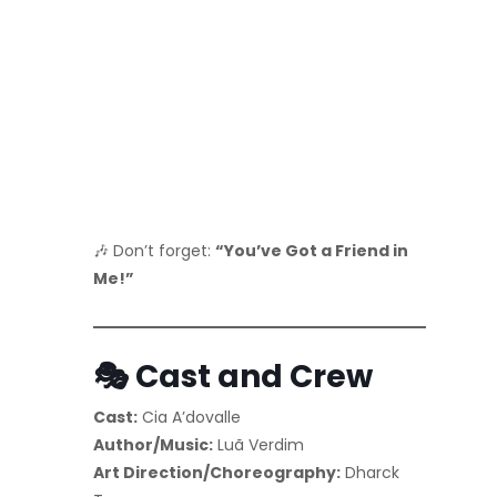
🎶 Don’t forget:
“You’ve Got a Friend in
Me!”
🎭 Cast and Crew
Cast:
Cia A’dovalle
Author/Music:
Luã Verdim
Art Direction/Choreography:
Dharck