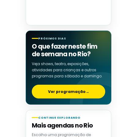
PRÓXIMOS DIAS
O que fazer neste fim
de semana no Rio?
Veja shows, teatro, exposições,
atividades para crianças e outros
programas para sábado e domingo.
Ver programação
→
CONTINUE EXPLORANDO
Mais agendas no Rio
Escolha uma programação de