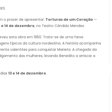
DES
m o prazer de apresentar:
Torturas de um Coração
—
3 e 14 de dezembro
, no Teatro Cândido Mendes.
reveu esta obra em 1950. Trata-se de uma farsa
ens típicos da cultura nordestina. A história acompanha
enta valentões para conquistar Marieta. A chegada da
ulgamento das mulheres, levando Benedito a arriscar a
 dias
13 e 14 de dezembro
.