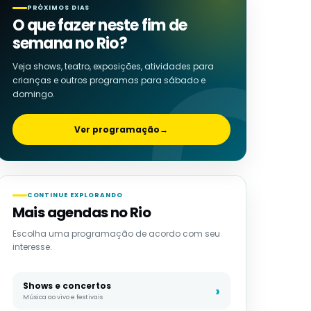
PRÓXIMOS DIAS
O que fazer neste fim de
semana no Rio?
Veja shows, teatro, exposições, atividades para
crianças e outros programas para sábado e
domingo.
Ver programação
→
CONTINUE EXPLORANDO
Mais agendas no Rio
Escolha uma programação de acordo com seu
interesse.
Shows e concertos
Música ao vivo e festivais