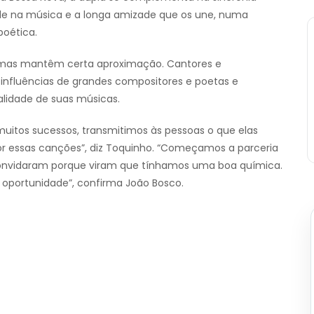
ade na música e a longa amizade que os une, numa
poética.
s, mas mantêm certa aproximação. Cantores e
influências de grandes compositores e poetas e
alidade de suas músicas.
 muitos sucessos, transmitimos às pessoas o que elas
r essas canções”, diz Toquinho. “Começamos a parceria
onvidaram porque viram que tínhamos uma boa química.
oportunidade”, confirma João Bosco.