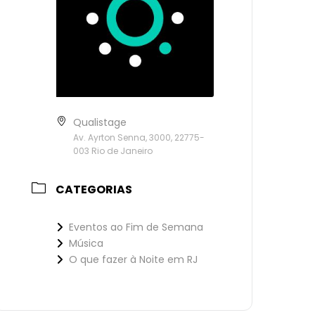
Qualistage
Av. Ayrton Senna, 3000, 22775-
003 Rio de Janeiro
CATEGORIAS
Eventos ao Fim de Semana
Música
O que fazer à Noite em RJ