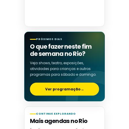
PRÓXIMOS DIAS
O que fazer neste fim
de semana no Rio?
Veja shows, teatro, exposições,
atividades para crianças e outros
programas para sábado e domingo.
Ver programação
→
CONTINUE EXPLORANDO
Mais agendas no Rio