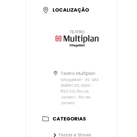
LOCALIZAÇÃO
Teatro Multiplan
VillageMall - AV. DAS
AMÉRICAS, 3900 -
PISO SS1, Rio de
Janeiro - Rio de
Janeiro
CATEGORIAS
Festas e Shows