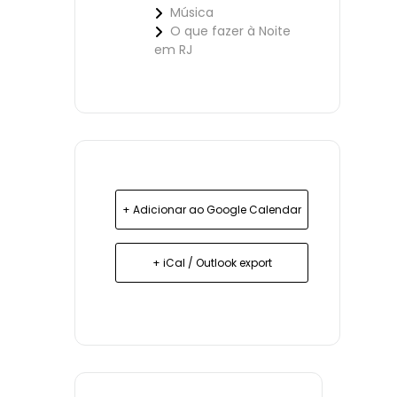
Música
O que fazer à Noite
em RJ
+ Adicionar ao Google Calendar
+ iCal / Outlook export