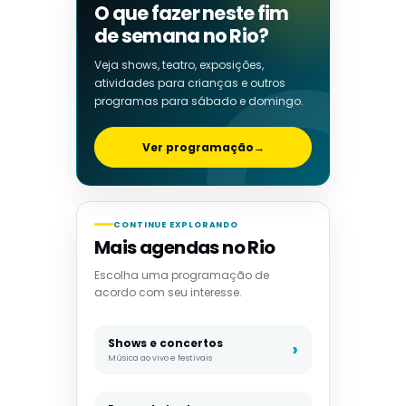
O que fazer neste fim
de semana no Rio?
Veja shows, teatro, exposições,
atividades para crianças e outros
programas para sábado e domingo.
Ver programação
→
CONTINUE EXPLORANDO
Mais agendas no Rio
Escolha uma programação de
acordo com seu interesse.
Shows e concertos
Música ao vivo e festivais