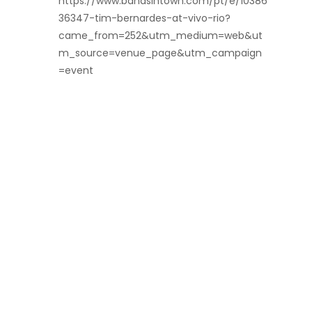
https://www.bandsintown.com/pt/e/10386
36347-tim-bernardes-at-vivo-rio?
came_from=252&utm_medium=web&ut
m_source=venue_page&utm_campaign
=event