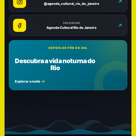
@agenda_cultural_rio_de_janeiro
FACEBOOK
Agenda Cultural Rio de Janeiro
DEPOIS DO PÔR DO SOL
Descubra a vida noturna do
Rio
Explorar a noite