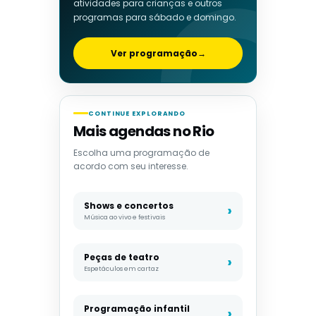
atividades para crianças e outros
programas para sábado e domingo.
Ver programação
→
CONTINUE EXPLORANDO
Mais agendas no Rio
Escolha uma programação de
acordo com seu interesse.
Shows e concertos
Música ao vivo e festivais
Peças de teatro
Espetáculos em cartaz
Programação infantil